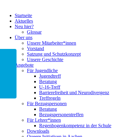
Startseite
Aktuelles
Neu hier?
Glossar
Über uns
Unsere Mitarbeiter*innen
Vorstand
Satzung und Schutzkonzept
Unsere Geschichte
Angebote
Für Jugendliche
Jugendtreff
Beratung
U-16-Treff
Barrierefreiheit und Neurodivergenz
Treffregeln
Für Bezugspersonen
Beratung
Bezugspersonentreffen
Für Lehrer*innen
Regenbogenkompetenz in der Schule
Downloads
Queere Initiativen in Aachen