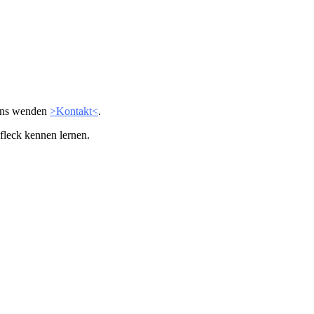
n uns wenden
>Kontakt<
.
fleck kennen lernen.