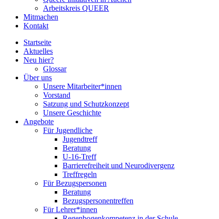
Arbeitskreis QUEER
Mitmachen
Kontakt
Startseite
Aktuelles
Neu hier?
Glossar
Über uns
Unsere Mitarbeiter*innen
Vorstand
Satzung und Schutzkonzept
Unsere Geschichte
Angebote
Für Jugendliche
Jugendtreff
Beratung
U-16-Treff
Barrierefreiheit und Neurodivergenz
Treffregeln
Für Bezugspersonen
Beratung
Bezugspersonentreffen
Für Lehrer*innen
Regenbogenkompetenz in der Schule