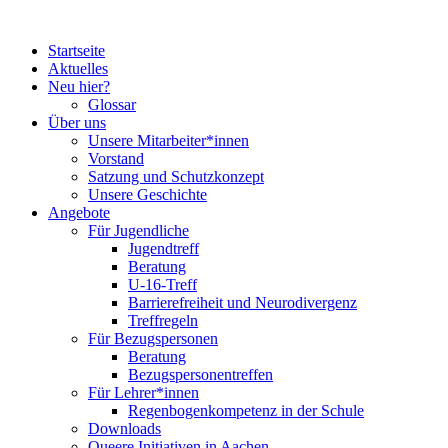
Startseite
Aktuelles
Neu hier?
Glossar
Über uns
Unsere Mitarbeiter*innen
Vorstand
Satzung und Schutzkonzept
Unsere Geschichte
Angebote
Für Jugendliche
Jugendtreff
Beratung
U-16-Treff
Barrierefreiheit und Neurodivergenz
Treffregeln
Für Bezugspersonen
Beratung
Bezugspersonentreffen
Für Lehrer*innen
Regenbogenkompetenz in der Schule
Downloads
Queere Initiativen in Aachen