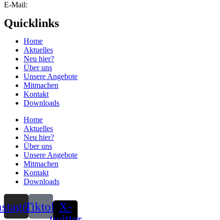
E-Mail:
info@knutschfleck-online.de
Quicklinks
Home
Aktuelles
Neu hier?
Über uns
Unsere Angebote
Mitmachen
Kontakt
Downloads
Home
Aktuelles
Neu hier?
Über uns
Unsere Angebote
Mitmachen
Kontakt
Downloads
nstagram
Tiktok
X-
twitter