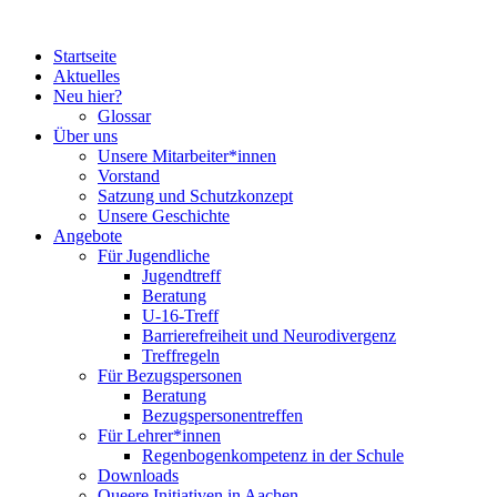
Startseite
Aktuelles
Neu hier?
Glossar
Über uns
Unsere Mitarbeiter*innen
Vorstand
Satzung und Schutzkonzept
Unsere Geschichte
Angebote
Für Jugendliche
Jugendtreff
Beratung
U-16-Treff
Barrierefreiheit und Neurodivergenz
Treffregeln
Für Bezugspersonen
Beratung
Bezugspersonentreffen
Für Lehrer*innen
Regenbogenkompetenz in der Schule
Downloads
Queere Initiativen in Aachen