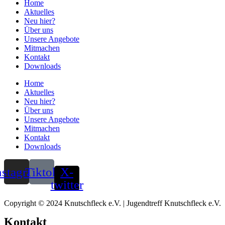
Home
Aktuelles
Neu hier?
Über uns
Unsere Angebote
Mitmachen
Kontakt
Downloads
Home
Aktuelles
Neu hier?
Über uns
Unsere Angebote
Mitmachen
Kontakt
Downloads
nstagram
Tiktok
X-
twitter
Copyright © 2024 Knutschfleck e.V. | Jugendtreff Knutschfleck e.V.
Kontakt