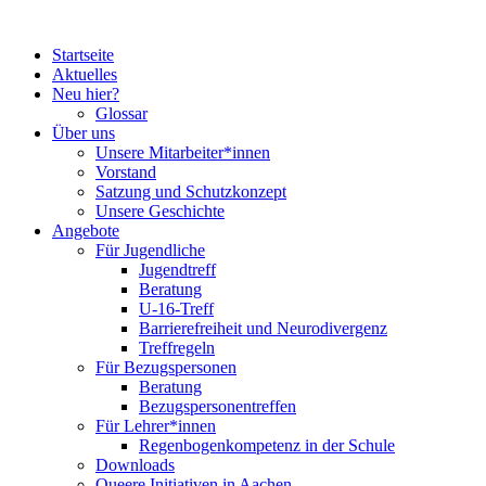
Startseite
Aktuelles
Neu hier?
Glossar
Über uns
Unsere Mitarbeiter*innen
Vorstand
Satzung und Schutzkonzept
Unsere Geschichte
Angebote
Für Jugendliche
Jugendtreff
Beratung
U-16-Treff
Barrierefreiheit und Neurodivergenz
Treffregeln
Für Bezugspersonen
Beratung
Bezugspersonentreffen
Für Lehrer*innen
Regenbogenkompetenz in der Schule
Downloads
Queere Initiativen in Aachen