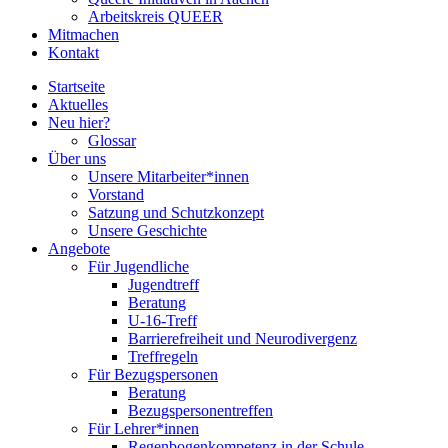
Arbeitskreis QUEER
Mitmachen
Kontakt
Startseite
Aktuelles
Neu hier?
Glossar
Über uns
Unsere Mitarbeiter*innen
Vorstand
Satzung und Schutzkonzept
Unsere Geschichte
Angebote
Für Jugendliche
Jugendtreff
Beratung
U-16-Treff
Barrierefreiheit und Neurodivergenz
Treffregeln
Für Bezugspersonen
Beratung
Bezugspersonentreffen
Für Lehrer*innen
Regenbogenkompetenz in der Schule